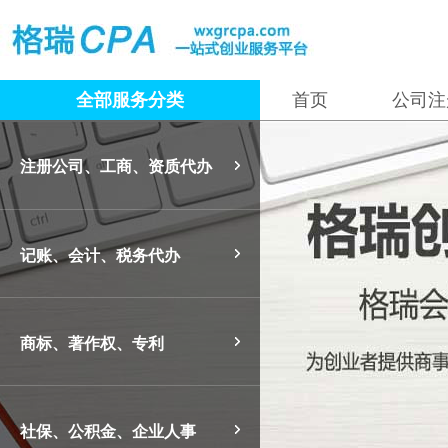
全部服务分类
首页
公司注
注册公司
代理记账
企业社保
法律咨询
商标
有限公司注册
小规模记账（
商标注册
企业社保代缴（
电话问律师
注册公司、工商、资质代办
分公司注册
一般纳税人代
商标异议
社保账户注销
商标撤三答辩
合同审写
商务合作协议
日本商标注册
工商变更
税务代办
个人社保
公司股权变更
税控代办及票
个人社保代理
投资协议
记账、会计、税务代办
公司注册地址
发票增版/增量
工作居住证办
租赁合同
著作权
软件著作权
资质审批
财务审计
公司人事
法律顾问
高新企业认证
验资报告
企业人事HR
法律会员
专利
酒类流通备案
外观设计专利
互联网创业股
商标、著作权、专利
社保、公积金、企业人事