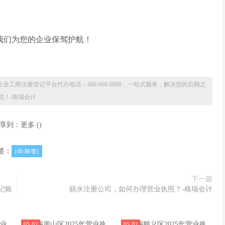
我们为您的企业保驾护航！
企业工商注册登记平台代办电话：400-666-0888，一站式服务，解决您的后顾之
忧！-格瑞会计
享到：
更多
(
)
签：
[db:标签]
下一篇
记账
丽水注册公司，如何办理营业执照？-格瑞会计
05-02
05-02