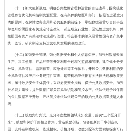
(十一) 加大创新激励。明确公共数据管理和运营的责任边界，围绕强化
管理职责优化机构编制资源配置。在有条件的地区和部门，按照管运适度分
离的原则，在保障政务应用和公共服务的前提下，承担数据运营职责的事业
单位可按照国家有关规定转企改制，试点成立行业性、区域性运营机构，并
按照国有资产有关法律法规进行管理，符合要求的纳入经营性国有资产集中
统一监管。研究制定支持运营机构发展的激励政策。
(十二) 加强安全管理。强化数据安全和个人信息保护，加强对数据资源
生产、加工使用、产品经营等开发利用全过程的监督和管理。建立健全分类
分级、风险评估、监测预警、应急处置等工作体系，开展公共数据利用的安
全风险评估和应用业务规范性审查。运营机构应依据有关法律法规和政策要
求，履行数据安全主体责任，采取必要安全措施，保护公共数据安全。加强
技术能力建设，提升数据汇聚关联风险识别和管控水平。依法依规予以保密
的公共数据不予开放，严格管控未依法依规公开的原始公共数据直接进入市
场。
(十三) 鼓励先行先试。充分考虑数据领域未知变量，落实“三个区分开
来”，鼓励和保护干部担当作为，营造鼓励创新、包容创新的干事创业氛
围，支持在制度机制、依规授权、价格形成、收益分配等方面积极探索可行