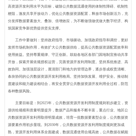
高资源开发利用水平为目标，破除公共数据流通使用的体制性障碍、机制性
梗阻，激发共享开放动力，优化公共数据资源配置，释放市场创新活力，充
分发挥数据要素放大、叠加、倍增效应，为不断做强做优做大数字经济、构
筑国家竞争新优势提供坚实支撑。
工作中要做到：坚持政府指导、市场驱动。加强政府指导和调控，更好
发挥市场机制作用，有效扩大公共数据供给，提高公共数据资源配置效率和
使用效益。坚持尊重规律、守正创新。鼓励各地区各部门因地制宜推动共享
开放，探索开展依规授权运营，完善资源开发利用制度。坚持系统推进、高
效协同。加强顶层设计，厘清部门和地方的管理边界，逐步形成权责清晰、
条块协同的公共数据资源开发利用格局。坚持加快发展、维护安全。推动制
度建设和能力建设相结合，将安全贯穿公共数据资源开发利用全过程，防范
各种数据风险。
主要目标是：到2025年，公共数据资源开发利用制度规则初步建立，资
源供给规模和质量明显提升，数据产品和服务不断丰富，重点行业、地区公
共数据资源开发利用取得明显成效，培育一批数据要素型企业，公共数据资
源要素作用初步显现。到2030年，公共数据资源开发利用制度规则更加成
熟，资源开发利用体系全面建成，数据流通使用合规高效，公共数据在赋能