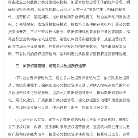
探索建立公共数据分类分级授权机制。加强对授权运营工作的统筹管理，明
确数据管理机构，探索将授权运营纳入“三重一大”决策范围，明确授权条
件、运营模式、运营期限、退出机制和安全管理责任，结合实际采用整体授
权、分领域授权、依场景授权等模式，授权符合条件的运营机构开展公共数
据资源开发、产品经营和技术服务。数据管理机构要履行行业监管职责，指
导监督运营机构依法依规经营。运营机构要落实授权要求，规范运营行为，
面向市场公平提供服务，严禁未经授权超范围使用数据。加快形成权责清
晰、部省协同的授权运营格局。适时制定公共数据资源授权运营管理规定。
三、加强资源管理，规范公共数据授权运营
(四) 健全资源管理制度。建立公共数据资源登记制度，依托政务数据目
录，根据应用需求，编制形成公共数据资源目录，对纳入授权运营范围的公
共数据资源实行登记管理。提高公共数据资源可用性，推动数据资源标准
化、规范化建设，开展数据分类分级管理，强化数据源头治理和质量监督检
查，实现数据质量可反馈、使用过程可追溯、数据异议可处置。
(五) 完善运营监督。建立公共数据资源授权运营情况披露机制，按规定
公开授权对象、内容、范围和时限等授权运营情况。运营机构应公开公共数
据产品和服务能力清单，披露公共数据资源使用情况，接受社会监督。运营