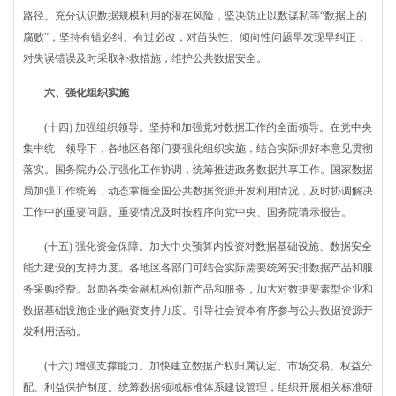
路径。充分认识数据规模利用的潜在风险，坚决防止以数谋私等“数据上的
腐败”，坚持有错必纠、有过必改，对苗头性、倾向性问题早发现早纠正，
对失误错误及时采取补救措施，维护公共数据安全。
六、强化组织实施
(十四) 加强组织领导。坚持和加强党对数据工作的全面领导。在党中央
集中统一领导下，各地区各部门要强化组织实施，结合实际抓好本意见贯彻
落实。国务院办公厅强化工作协调，统筹推进政务数据共享工作。国家数据
局加强工作统筹，动态掌握全国公共数据资源开发利用情况，及时协调解决
工作中的重要问题。重要情况及时按程序向党中央、国务院请示报告。
(十五) 强化资金保障。加大中央预算内投资对数据基础设施、数据安全
能力建设的支持力度。各地区各部门可结合实际需要统筹安排数据产品和服
务采购经费。鼓励各类金融机构创新产品和服务，加大对数据要素型企业和
数据基础设施企业的融资支持力度。引导社会资本有序参与公共数据资源开
发利用活动。
(十六) 增强支撑能力。加快建立数据产权归属认定、市场交易、权益分
配、利益保护制度。统筹数据领域标准体系建设管理，组织开展相关标准研