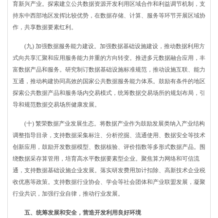
育新兴产业。探索建立公共数据资源开发利用区域合作和利益调节机制，支
持东中西部地区发挥比较优势，在数据存储、计算、服务等环节开展区域协
作，共享数据要素红利。
(九) 加强数据服务能力建设。加强数据基础设施建设，推动数据利用方
式向共享汇聚和应用服务能力并重的方向转变。推进多元数据融合应用，丰
富数据产品和服务。研究制订数据基础设施标准规范，推动设施互联、能力
互通，推动构建协同高效的国家公共数据服务能力体系。鼓励有条件的地区
探索公共数据产品和服务场内交易模式，统筹数据交易场所的规划布局，引
导和规范数据交易场所健康发展。
(十) 繁荣数据产业发展生态。将数据产业作为鼓励发展类纳入产业结构
调整指导目录，支持数据采集标注、分析挖掘、流通使用、数据安全等技术
创新应用，鼓励开发数据模型、数据核验、评价指数等多形式数据产品。围
绕数据采存算管用，培育高水平数据要素型企业。聚焦算力网络和可信流
通，支持数据基础设施企业发展。落实研发费用加计扣除、高新技术企业税
收优惠等政策。支持数据行业协会、学会等社会团体和产业联盟发展，凝聚
行业共识，加强行业自律，推动行业发展。
五、统筹发展和安全，营造开发利用良好环境