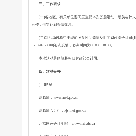
三、工作要求
(一)各地区、有关单位要高度重视本次答题活动，动员会计人
宣传，切实达到普法效果。
(二)对活动过程中出现的政策性问题请及时向财政部会计司(邮箱：kj
021-69760099)咨询反馈，咨询时间为08:00—18:00。
本次活动最终解释权归财政部会计司。
四、活动链接
(一)网站。
财政部：www.mof.gov.cn
财政部会计司：kjs.mof.gov.cn
北京国家会计学院：www.nai.edu.cn