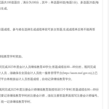
0道题目，满分为100分，其中：单选题60道(每题1分)、多选题20道(每
取生成。
成绩。参与者在选择生成成绩单前可多次答题;生成成绩单后将不能再答
继续教育学时奖励。
成2025年度会计人员继续教育40学分;答题成绩在80—89分的，视同完成
确保在全国会计人员统一服务管理平台(https://ausm.mof.gov.cn)上已
理平台将根据会计人员答题成绩，自动记录继续教育学分。
完成2025年度注册会计师继续教育面授培训15个学时;答题成绩在80—89分
。需要记录继续教育学时的注册会计师，须在注册答题界面填写注册会计师编号。
，统一记录继续教育学时。