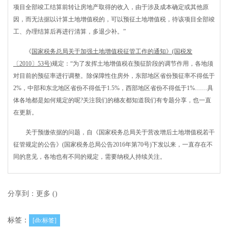
项目全部竣工结算前转让房地产取得的收入，由于涉及成本确定或其他原
因，而无法据以计算土地增值税的，可以预征土地增值税，待该项目全部竣
工、办理结算后再进行清算，多退少补。”
《
国家税务总局关于加强土地增值税征管工作的通知》(国税发
〔2010〕53号
)规定：“为了发挥土地增值税在预征阶段的调节作用，各地须
对目前的预征率进行调整。除保障性住房外，东部地区省份预征率不得低于
2%，中部和东北地区省份不得低于1.5%，西部地区省份不得低于1%……具
体各地都是如何规定的呢?关注我们的穗友都知道我们有专题分享，也一直
在更新。
关于预缴依据的问题，自《国家税务总局关于营改增后土地增值税若干
征管规定的公告》(国家税务总局公告2016年第70号)下发以来，一直存在不
同的意见，各地也有不同的规定，需要纳税人持续关注。
分享到：
更多
(
)
标签：
[db:标签]