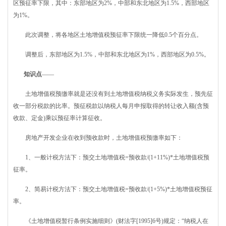
区预征率下限，其中：东部地区为2%，中部和东北地区为1.5%，西部地区
为1%。
此次调整，将各地区土地增值税预征率下限统一降低0.5个百分点。
调整后，东部地区为1.5%，中部和东北地区为1%，西部地区为0.5%。
知识点
——
土地增值税预缴率就是还没有到土地增值税纳税义务实际发生，预先征
收一部分税款的比率。预征税款以纳税人每月申报取得的转让收入额(含预
收款、定金)乘以预征率计算征收。
房地产开发企业在收到预收款时，土地增值税预缴率如下：
1、一般计税方法下：预交土地增值税=预收款/(1+11%)*土地增值税预
征率。
2、简易计税方法下：预交土地增值税=预收款/(1+5%)*土地增值税预征
率。
《土地增值税暂行条例实施细则》(财法字[1995]6号)规定：“纳税人在