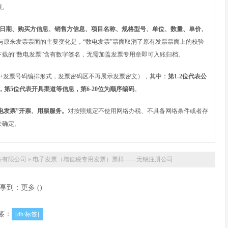
票。
日期、购买方信息、销售方信息、项目名称、规格型号、单位、数量、单价、
与原来发票票面的主要变化是，“数电发票”票面取消了原有发票票面上的校验
载的“数电发票”含有数字签名，无需加盖发票专用章即可入账归档。
+发票号码编排形式，发票密码区不再展示发票密文），其中：
第1-2位代表公
第5位代表开具渠道等信息，第6-20位为顺序编码
。
发票”开票、用票服务。
对按照规定不使用网络办税、不具备网络条件或者存
关确定。
务有限公司
»
电子发票（增值税专用发票）票样——无锡注册公司
享到：
更多
(
)
签：
[db:标签]