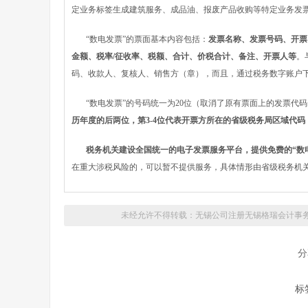
定业务标签生成建筑服务、成品油、报废产品收购等特定业务发
“数电发票”的票面基本内容包括：
发票名称、发票号码、开票
金额、税率/征收率、税额、合计、价税合计、备注、开票人等
。
码、收款人、复核人、销售方（章），而且，通过税务数字账户下
“数电发票”的号码统一为20位（取消了原有票面上的发票代码
历年度的后两位，第3-4位代表开票方所在的省级税务局区域代码，
税务机关建设全国统一的电子发票服务平台，提供免费的“数电
在重大涉税风险的，可以暂不提供服务，具体情形由省级税务机
未经允许不得转载：无锡公司注册
无锡格瑞会计事
分
标