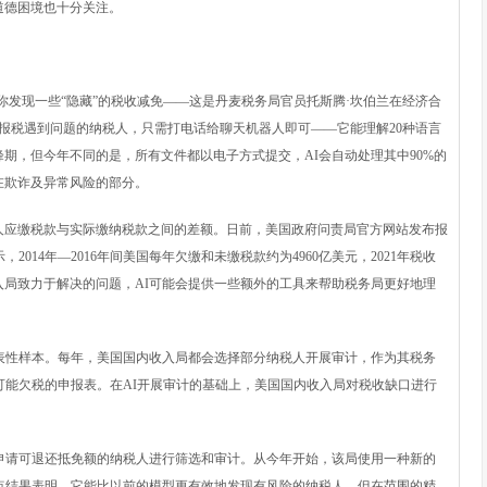
道德困境也十分关注。
你发现一些“隐藏”的税收减免——这是丹麦税务局官员托斯腾·坎伯兰在经济合
对于报税遇到问题的纳税人，只需打电话给聊天机器人即可——它能理解20种语言
期，但今年不同的是，所有文件都以电子方式提交，AI会自动处理其中90%的
在欺诈及异常风险的部分。
应缴税款与实际缴纳税款之间的差额。日前，美国政府问责局官方网站发布报
014年—2016年间美国每年欠缴和未缴税款约为4960亿美元，2021年税收
入局致力于解决的问题，AI可能会提供一些额外的工具来帮助税务局更好地理
性样本。每年，美国国内收入局都会选择部分纳税人开展审计，作为其税务
可能欠税的申报表。在AI开展审计的基础上，美国国内收入局对税收缺口进行
请可退还抵免额的纳税人进行筛选和审计。从今年开始，该局使用一种新的
点结果表明，它能比以前的模型更有效地发现有风险的纳税人，但在范围的精