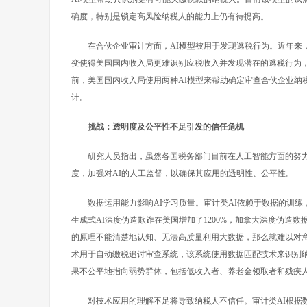
确度，特别是锁定高风险纳税人的能力上仍有待提高。
在合伙企业审计方面，AI模型被用于发现逃税行为。近年来，美国
变使得美国国内收入局更难识别应税收入并发现潜在的逃税行为
前，美国国内收入局使用两种AI模型来帮助确定审查合伙企业纳
计。
挑战：透明度及公平性不足引发的信任危机
研究人员指出，虽然各国税务部门目前在人工智能方面的努力
度，加强对AI的人工监督，以确保其应用的透明性、公平性。
数据运用能力影响AI学习质量。审计类AI依赖于数据的训练，关
生成式AI深度伪造欺诈在美国增加了1200%，加拿大深度伪造数
的原理不能清楚地认知、无法高质量利用大数据，那么就难以对意外
术用于自动缴税追讨审查系统，该系统使用数据匹配技术来识别
果不公平地指向弱势群体，包括低收入者、养老金领取者和残疾
对技术应用的理解不足将导致纳税人不信任。审计类AI根据数