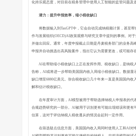
化持乐观态度，对目前在税务管理中使用人工智能的监管问题及
潜力：提升申报效率，缩小税收缺口
将数据输入到TaxGPT中，它会自动完成纳税额计算，甚至帮
作与发展组织(OECD)AI政策观察与研究文章中提到的事例。
并做出回应。通常，年度申报截止日期是丹麦税务部门的业务高峰
申报并自动挑选出高风险案件，指出它认为需要更改，或可能存
AI在帮助缩小税收缺口上正在发挥作用。税收缺口，是纳税人
告称，AI或将进一步帮助美国国内收入局缩小税收缺口。数据显示，2
缺口增至6880亿美元。弥合税收缺口几十年来一直是美国国内收
解和估计税收缺口。
在年度审计方面，AI模型被用于帮助选择纳税人申报表的代表
合规趋势研究的一部分。AI被用于识别更有可能出现错误和更有
估算，这对于评估纳税人税收遵从的情况会起到一定作用。
在筛选疑点信息方面，美国国内收入局同时使用人工和AI对申
AI模型帮助其识别更有可能欠缴税款的纳税人。目前该模型的试