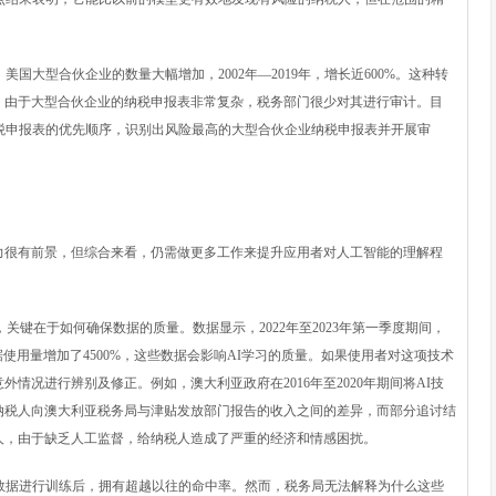
大型合伙企业的数量大幅增加，2002年—2019年，增长近600%。这种转
，由于大型合伙企业的纳税申报表非常复杂，税务部门很少对其进行审计。目
税申报表的优先顺序，识别出风险最高的大型合伙企业纳税申报表并开展审
很有前景，但综合来看，仍需做更多工作来提升应用者对人工智能的理解程
键在于如何确保数据的质量。数据显示，2022年至2023年第一季度期间，
据使用量增加了4500%，这些数据会影响AI学习的质量。如果使用者对这项技术
情况进行辨别及修正。例如，澳大利亚政府在2016年至2020年期间将AI技
纳税人向澳大利亚税务局与津贴发放部门报告的收入之间的差异，而部分追讨结
人，由于缺乏人工监督，给纳税人造成了严重的经济和情感困扰。
据进行训练后，拥有超越以往的命中率。然而，税务局无法解释为什么这些