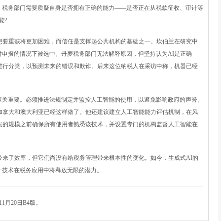
。税务部门需要质疑自身是否拥有正确的能力——是否正在从税款征收、审计等
能?
要重获将更加困难，而信任是支撑起公共机构的基础之一。坎伯兰在研究中
申报的情况下被选中。丹麦税务部门无法解释原因，但坚持认为AI是正确
进行分类，以预测未来的错误和欺诈。后来这位纳税人在采访中称，机器已经
关重要。必须推进法规制定并监控人工智能的使用，以避免影响政府的声誉。
加拿大和澳大利亚已经这样做了。他还建议建立人工智能能力评估机制，在风
案的规模之前确保所有使用者熟悉该技术，并设置专门的机构监督人工智能在
来了效率，但它们尚没有给税务管理带来根本性的变化。如今，生成式AI的
一技术在税务应用中将释放无限的潜力。
月20日B4版。