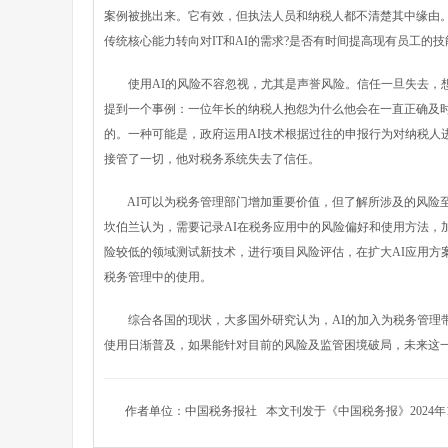
案例被挑出来。它有效，但执法人员和纳税人都不清楚其中缘由
传统核心能力转向对IT和AI的需求?是否有时间提高现有员工的技
使用AI的风险不容忽视，尤其是声誉风险。信任一旦失去，想
提到一个事例：一位年长的纳税人抱怨为什么他会在一直正确及时
的。一种可能是，政府运用AI技术根据过往的申报行为对纳税人
接管了一切，他对税务系统失去了信任。
AI可以为税务管理部门增加重要价值，但了解所涉及的风险至
坎伯兰认为，需要记录AI在税务应用中的风险偏好和使用方法，
险较低的领域测试新技术，进行项目风险评估，在扩大AI应用方
税务管理中的使用。
综合各国的现状，大多国外研究认为，AI的加入为税务管理带
使用日渐普及，如果能针对目前的风险及监管困境破局，未来这
作者单位：中国税务报社 本文刊发于《中国税务报》2024年11