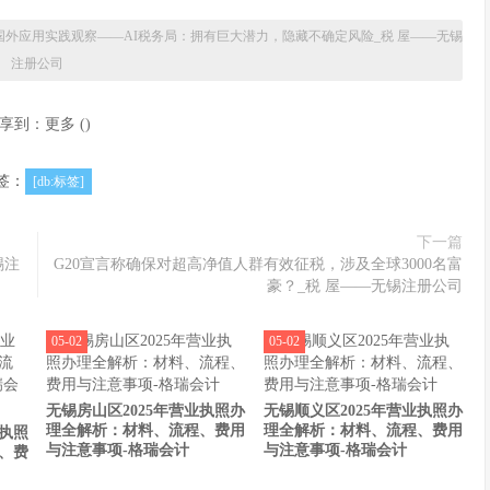
国外应用实践观察——AI税务局：拥有巨大潜力，隐藏不确定风险_税 屋——无锡
注册公司
享到：
更多
(
)
签：
[db:标签]
下一篇
锡注
G20宣言称确保对超高净值人群有效征税，涉及全球3000名富
豪？_税 屋——无锡注册公司
05-02
05-02
无锡房山区2025年营业执照办
无锡顺义区2025年营业执照办
理全解析：材料、流程、费用
理全解析：材料、流程、费用
业执照
与注意事项-格瑞会计
与注意事项-格瑞会计
、费