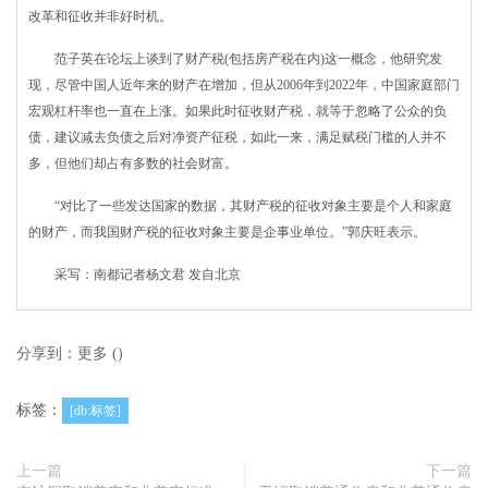
改革和征收并非好时机。
范子英在论坛上谈到了财产税(包括房产税在内)这一概念，他研究发
现，尽管中国人近年来的财产在增加，但从2006年到2022年，中国家庭部门
宏观杠杆率也一直在上涨。如果此时征收财产税，就等于忽略了公众的负
债，建议减去负债之后对净资产征税，如此一来，满足赋税门槛的人并不
多，但他们却占有多数的社会财富。
“对比了一些发达国家的数据，其财产税的征收对象主要是个人和家庭
的财产，而我国财产税的征收对象主要是企事业单位。”郭庆旺表示。
采写：南都记者杨文君 发自北京
分享到：
更多
(
)
标签：
[db:标签]
上一篇
下一篇