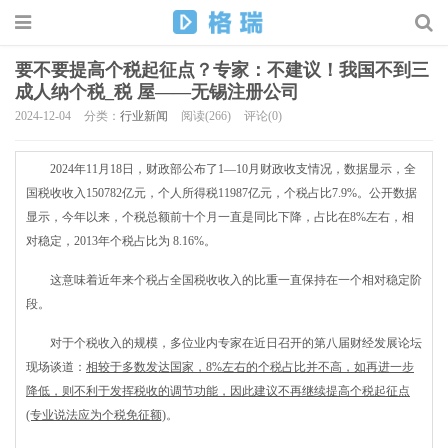
要不要提高个税起征点？专家：不建议！我国不到三
成人纳个税_税 屋——无锡注册公司
2024-12-04
分类：
行业新闻
阅读(266)
评论(0)
2024年11月18日，财政部公布了1—10月财政收支情况，数据显示，全
国税收收入150782亿元，个人所得税11987亿元，个税占比7.9%。公开数据
显示，今年以来，个税总额前十个月一直是同比下降，占比在8%左右，相
对稳定，2013年个税占比为 8.16%。
这意味着近年来个税占全国税收收入的比重一直保持在一个相对稳定阶
段。
对于个税收入的规模，多位业内专家在近日召开的第八届财经发展论坛
现场谈道：
相较于多数发达国家，8%左右的个税占比并不高，如再进一步
降低，则不利于发挥税收的调节功能，因此建议不再继续提高个税起征点
(专业说法应为个税免征额)
。