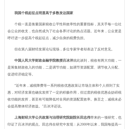
我国个税起征点明显高于多数发达国家
个税一直是衡量国家税收公平性和效率性的重要指标，其关乎每一位社
会公众的收支，也自然成为了社会各界讨论的热点话题。近年来，公众更是
呼吁进一步提高个税起征点，减少自身的税费负担。
但在第八届财经发展论坛现场，多位专家学者却表达了反对意见。
中国人民大学财政金融学院教授吕冰洋
就此谈到，税收有两大功能，一
是筹集财政收入的功能，二是调节功能，如调节资源配置、调节收入分配、
促进经济稳定等。
“近年来，减税降费等一系列税收优惠政策让市场主体和个人得到了实
惠，对经济发展也确实发挥了一定的积极作用，但过度的税收优惠会妨碍税
收功能的发挥，甚至有可能降低对全局的资源配置效率。换言之，减税未必
会提高整体经济效益。”吕冰洋还说。
上海财经大学公共政策与治理研究院副院长田志伟
带来的一项研究，也
印证了吕冰洋的观点。田志伟在研究中发现：从2000年以来，我国每提高一