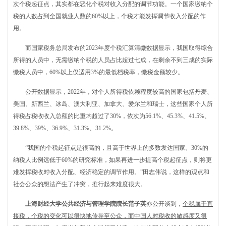
次个税起征点，其实都在恶化个税对收入分配的调节功能。一个国家缴纳个
税的人数占到全国就业人数的60%以上，个税才能发挥调节收入分配的作
用。
而国家税务总局发布的2023年度个税汇算清缴数据显示，我国取得综合
所得的人员中，无需缴纳个税的人员占比超过七成，在剩余不到三成的实际
缴税人员中，60%以上仅适用3%的最低档税率，缴税金额较少。
公开数据显示，2022年，对个人所得税依赖程度较高的国家包括丹麦、
美国、新西兰、冰岛、澳大利亚、加拿大、爱尔兰和瑞士，这些国家个人所
得税占税收收入总额的比重均超过了30%，依次为56.1%、45.3%、41.5%、
39.8%、39%、36.9%、31.3%、31.2%。
“我国的个税起征点是很高的，且高于世界上的多数发达国家。30%的
纳税人比例远低于60%的研究标准，如果再进一步提高个税起征点，则将更
难发挥税收对收入分配、经济稳定的调节作用。”田志伟说，这样的观点和
社会公众的想法产生了冲突，推行起来难度很大。
上海财经大学公共经济与管理学院院长范子英
亦公开谈到，
个税属于直
接税，个税的变化可以很快地传导至公众，而中国人对税收的敏感度又很