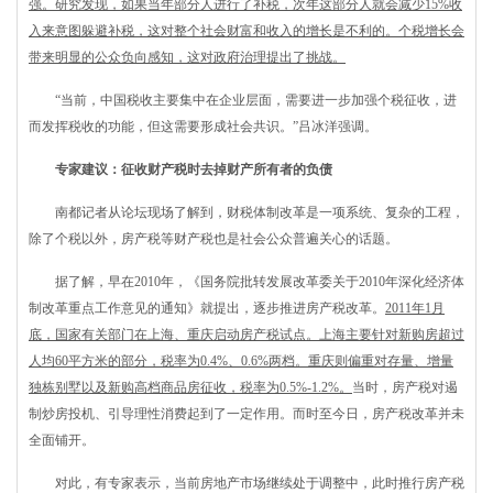
强。研究发现，如果当年部分人进行了补税，次年这部分人就会减少15%收
入来意图躲避补税，这对整个社会财富和收入的增长是不利的。个税增长会
带来明显的公众负向感知，这对政府治理提出了挑战。
“当前，中国税收主要集中在企业层面，需要进一步加强个税征收，进
而发挥税收的功能，但这需要形成社会共识。”吕冰洋强调。
专家建议：征收财产税时去掉财产所有者的负债
南都记者从论坛现场了解到，财税体制改革是一项系统、复杂的工程，
除了个税以外，房产税等财产税也是社会公众普遍关心的话题。
据了解，早在2010年，《国务院批转发展改革委关于2010年深化经济体
制改革重点工作意见的通知》就提出，逐步推进房产税改革。
2011年1月
底，国家有关部门在上海、重庆启动房产税试点。上海主要针对新购房超过
人均60平方米的部分，税率为0.4%、0.6%两档。重庆则偏重对存量、增量
独栋别墅以及新购高档商品房征收，税率为0.5%-1.2%。
当时，房产税对遏
制炒房投机、引导理性消费起到了一定作用。而时至今日，房产税改革并未
全面铺开。
对此，有专家表示，当前房地产市场继续处于调整中，此时推行房产税