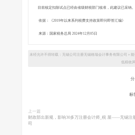
目前核定扣除试点已经由省级财税部门核准，此建议已采纳
依据：《2019年以来系列税费支持政策即问即答汇编》
来源：国家税务总局 2024年12月05日
未经允许不得转载：无锡公司注册
无锡格瑞会计事务有限公司
»
能
低税收风
分
标
上一篇
财政部出新规，影响30多万注册会计师_税 屋——无锡注
司