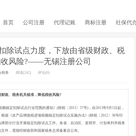
首页
公司注册
代理记账
商标注册
社保代
扣除试点力度，下放由省级财政、税
收风险?——无锡注册公司
会税务
阅读(242)
评论(0)
级财政、税务机关核准，降低税收风险?
扣除试点行业范围的通知》(财税〔2013〕57号)，自2013年9月1日起，
据《农产品增值税进项税额核定扣除试点实施办法》(财税〔2012〕38号印
，选择部分行业开展核定扣除试点工作。各省、自治区、直辖市、计划单列市税务
的文件，需报经财政部和国家税务总局备案后公布。