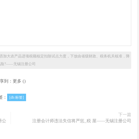
。
否加大农产品进项税额核定扣除试点力度，下放由省级财政、税务机关核准，降
险?——无锡注册公司
享到：
更多
(
)
签：
[db:标签]
下一篇
册公
注册会计师违法失信将严惩_税 屋——无锡注册公司