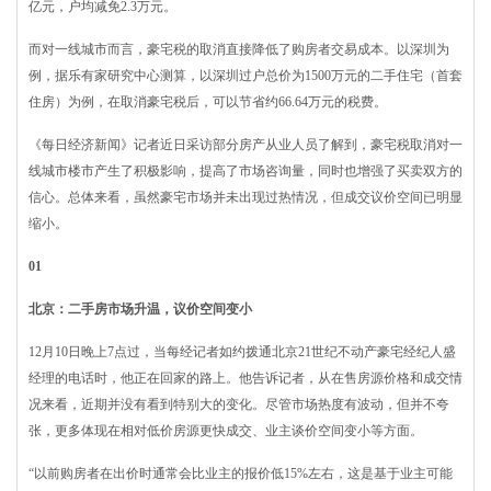
亿元，户均减免2.3万元。
而对一线城市而言，豪宅税的取消直接降低了购房者交易成本。以深圳为
例，据乐有家研究中心测算，以深圳过户总价为1500万元的二手住宅（首套
住房）为例，在取消豪宅税后，可以节省约66.64万元的税费。
《每日经济新闻》记者近日采访部分房产从业人员了解到，豪宅税取消对一
线城市楼市产生了积极影响，提高了市场咨询量，同时也增强了买卖双方的
信心。总体来看，虽然豪宅市场并未出现过热情况，但成交议价空间已明显
缩小。
0
1
北京：二手房市场升温，议价空间变小
12月10日晚上7点过，当每经记者如约拨通北京21世纪不动产豪宅经纪人盛
经理的电话时，他正在回家的路上。他告诉记者，从在售房源价格和成交情
况来看，近期并没有看到特别大的变化。尽管市场热度有波动，但并不夸
张，更多体现在相对低价房源更快成交、业主谈价空间变小等方面。
“以前购房者在出价时通常会比业主的报价低15%左右，这是基于业主可能