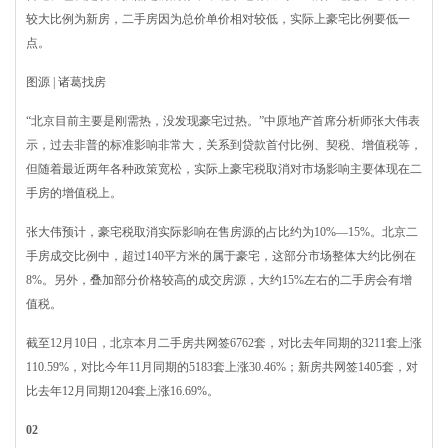
较大比例为新房，二手房因为总价单价相对较低，实际上豪宅比例要低一
点。
图源 | 诸葛找房
“北京目前主要是刚需热，没发现豪宅过热。”中原地产首席分析师张大伟表
示，过去非普的标准影响非常大，关系到贷款首付比例、契税、增值税等，
但随着最近两年各种政策宽松，实际上豪宅税取消对市场影响主要体现在二
手房的增值税上。
张大伟预计，豪宅税取消实际影响在售房源的占比约为10%—15%。北京二
手房成交比例中，超过140平方米的属于豪宅，这部分市场整体大约比例在
8%。另外，叠加部分价格较高的成交房源，大约15%左右的二手房会有增
值税。
截至12月10日，北京本月二手房共网签6762套，对比去年同期的3211套上涨
110.59%，对比今年11月同期的5183套上涨30.46%；新房共网签1405套，对
比去年12月同期1204套上涨16.69%。
0
2