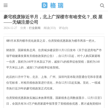
豪宅税废除近半月，北上广深楼市有啥变化？_税 屋
——无锡注册公司
2024-12-27
分类：
行业新闻
阅读(333)
评论(0)
继9月末系列楼市优化政策之后，住房契税优惠新政为楼市再添一把火。
财政部、国家税务总局、住房城乡建设部11月12日发布《关于促进房地产市
场平稳健康发展有关税收政策的公告》，自12月1日起，对个人购买家庭唯
一住房，面积为140平方米及以下的，减按1%的税率征收契税；面积为140
平方米以上的，减按1.5%的税率征收契税。
此后的11月中下旬，北京、上海、广州、深圳均宣布取消普通住宅和非普通
住宅标准，对相关税收政策进行优化，并自12月1日起实施。至此，一线城
市执行近20年的豪宅税政策正式结束。
住房契税优惠新政实施以来效果明显。国家税务总局数据显示，12月1日至5
日，全国共有36.4万户购房家庭申报享受了契税税收优惠，累计减免契税84