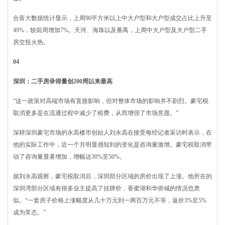
合富大数据统计显示，上周90平方米以上中大户型和大户型成交占比上升至
49%，较前周增加7%。天河、海珠以及番禺，上周中大户型及大户型二手
房交投火热。
04
深圳：二手房录得量创200周以来最高
“这一政策对高端市场有直接影响，但对整体市场的影响并不剧烈。豪宅税
取消更多是在流通过程中减少了税费，从而增强了市场意愿。”
深耕深圳豪宅市场的永高楼市创始人刘永高在接受每经记者采访时表示，在
他的实际工作中，近一个月明显感知到的变化是咨询量激增。豪宅税取消带
动了咨询量显著增加，增幅达30%至50%。
据刘永高观察，豪宅税取消后，深圳部分区域的房价出现了上涨。他所在的
深圳湾部分区域有很多业主提高了挂牌价，香蜜湖和华侨城的情况也类
似。“一套房子价格上涨幅度从几十万元到一两百万元不等，返价3%至5%
成为常态。”