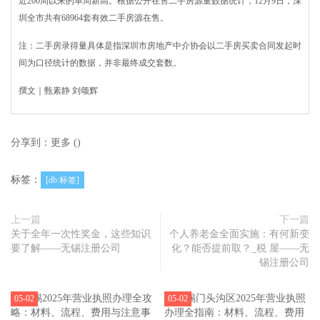
近200周以来的单周新高。根据公开在售二手房源量数据统计，12月9日，深
圳全市共有68964套有效二手房源在售。
注：二手房录得量具体是指深圳市房地产中介协会以二手房买卖合同发起时
间为口径统计的数据，并非最终成交套数。
撰文｜甄素静 刘颂辉
分享到：
更多
(
)
标签：
[db:标签]
上一篇
下一篇
关于全年一次性奖金，这些知识
个人养老金全面实施：有何新变
要了解——无锡注册公司
化？能否提前取？_税 屋——无
锡注册公司
05-02
05-02