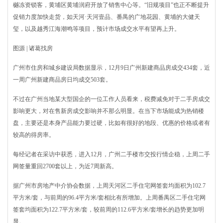
樾冻资锁客，黄埔区黄埔润府开放了销售中心等。“旧规项目”也正不断提升
促销力度加快走货，如天河·天河壹品、番禺的广地花园、黄埔的大健天
玺，以及越秀江海潮鸣等项目，预计市场成交水平有望再上升。
图源 | 诸葛找房
广州市住房和城乡建设局数据显示，12月9日广州新建商品房成交434套，近
一周广州新建商品房日均成交503套。
不过在广州当地某大型国企的一位工作人员看来，税费减免对于二手房成交
影响更大，对在售新房成交影响并不那么明显。在当下市场能成为热销楼
盘，主要还是本身产品能力要过硬，比如有很好的地段、优惠的价格或者有
较高的得房率。
每经记者在采访中获悉，进入12月，广州二手楼市交投行情企稳，上周二手
网签量重回2700套以上，为近7周新高。
据广州市房地产中介协会数据，上周天河区二手住宅网签套均面积为102.7
平方米/套，与前周的96.4平方米/套相比有所增加。上周番禺区二手住宅网
签套均面积为122.7平方米/套，较前周的112.6平方米/套增长的趋势更加明
显。