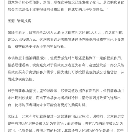
愿意降价的心理预期。然而，现在这种情况已经发生了变化。尽管购房者仍
然会尝试以低于业主报价的价格出价，但成功的几率明显降低。”
图源 | 诸葛找房
盛经理表示，目前总价2000万元豪宅议价空间大约在100万元，而之前可能
是150万到200万元。这意味着购房者能够通过谈判降低的价格空间已明显降
低，成交价格更接近业主的初始报价。
市场热度未能被明显感知，但税费减免对市场还是起到了一定的提振作用。
据盛经理观察，税费减免对于贷款购房者更为有利，会激活此前一部分只能
贷款购买高价房源的客户需求，因为他们可以按照较低的成交价格贷款，从
而减少税费负担。
对于当前市场情况，盛经理表示，尽管网签数据存在滞后性，但目前市场并
未出现剧烈波动。而当下市场参与者相对冷静，部分原因是政策的连续出
台，使得购房者期待未来可能会有更好的购房时机。
实际上，北京今年初就调整过一次普通住宅认定标准，调整前，北京住房交
易中有70%的房屋会被认定为非普宅；而调整后，将有70%的房屋被认定为
普宅。也就是说，按照之前的标准，北京还有大约30%的住宅是豪宅，其中