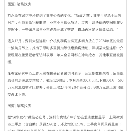
图源 | 诸葛找房
刘永高在采访中还提到了业主心态的变化。“新政之前，业主可能急于出售
房产，但随着豪宅税取消，业主不再那么急迫。过去可以谈价的空间现在明
显缩小，一些诚意出售业主逐渐完成了交易，市场再次陷入博弈状态。”
进入12月，深圳大型连锁中介机构和房企将更多精力放在了2024年底的最后
一波购房节上，推出了限时多重折扣等优惠购房活动。深圳某大型连锁中介
管理层在接受记者采访时表示，年末全公司都在冲刺抢收，其他事宜都被暂
缓。
乐有家研究中心工作人员在接受记者采访时表示，从近期数据来看，反而低
总价的房源成交增加了。截至12月8日，本月总价300万元以下和300万—500
万元房源成交占比提升，分别上涨2.4个和2.9个百分点；800万元以上豪宅成
交占比下降。
图源 | 诸葛找房
据“深圳发布”微信公众号，深圳市房地产中介协会监测数据显示，上周深圳
市二手房（含自助）录得2390套，环比增长12.6%。二手房单周录得量创下