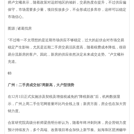
师卢文曦表示，随着政策对远郊地区的倾斜，交易热度在提升，不过供应偏
保守，市场需要多少量，项目投放多少，不会形成过多库存，这样可以稳定
市场信心。
图源 | 诸葛找房
“不过唯一不太理想的是近期市场供应不够稳定，过大的起伏会对市场交易
稳定产生影响，尤其是近期二手房交易活跃度高，随着税费成本降低，很容
易分流新房的客户。因此，新房的供应依然决定未来成交走势。”卢文曦补
充道。
03
广州：二手房成交创7周新高，大户型强势
在12月1日正式实施涉及契税及增值税减免的“降税新政”后，机构数据显
示，广州上周二手住宅网签量环比均全线上涨；新房方面，房企也在加大营
销力度。
合富研究院高级分析师梁燕明分析认为，随着年终冲刺到来，房企营销力度
预计持续发力，多个高端、改善项目将会加快上新节奏。如海珠区琶洲樾华