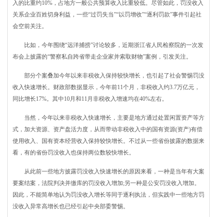
入的比重约10%，占地方一般公共预算收入比重较低。尽管如此，罚没收入
关系企业百姓切身利益，一些“过罚失当”“以罚增收”“逐利罚款”事件引起社
会空前关注。
比如，今年围绕“远洋捕捞”讨论较多，近期浙江省人民检察院的一次发
布会上披露的“警察私自跨省带走企业家并索取财物”案例，引发关注。
部分个案叠加今年以来非税收入保持较快增长，也引起了社会警惕罚没
收入快速增长。财政部数据显示，今年前11个月，非税收入约3.7万亿元，
同比增长17%。其中10月和11月非税收入增速均在40%左右。
当然，今年以来非税收入快速增长，主要是地方通过处置闲置资产等方
式，加大资源、资产盘活力度，从而带动非税收入中的国有资源(资产)有偿
使用收入、国有资本经营收入保持较快增长。不过从一些省份披露的数据来
看，有的省份罚没收入也保持两位数较快增长。
从此前一些地方披露罚没收入快速增长的原因来看，一种是当年有大案
要案结案，法院判决并缴库的罚没收入增加;另一种是公安罚没收入增加。
因此，不能简单地认为罚没收入增长等同于逐利执法，但实践中一些地方罚
没收入异常高增长也已经引起中央部委警惕。