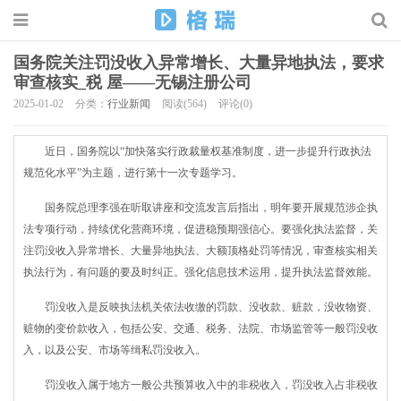
国务院关注罚没收入异常增长、大量异地执法，要求
审查核实_税 屋——无锡注册公司
2025-01-02
分类：
行业新闻
阅读(564)
评论(0)
近日，国务院以“加快落实行政裁量权基准制度，进一步提升行政执法
规范化水平”为主题，进行第十一次专题学习。
国务院总理李强在听取讲座和交流发言后指出，明年要开展规范涉企执
法专项行动，持续优化营商环境，促进稳预期强信心。要强化执法监督，关
注罚没收入异常增长、大量异地执法、大额顶格处罚等情况，审查核实相关
执法行为，有问题的要及时纠正。强化信息技术运用，提升执法监督效能。
罚没收入是反映执法机关依法收缴的罚款、没收款、赃款，没收物资、
赃物的变价款收入，包括公安、交通、税务、法院、市场监管等一般罚没收
入，以及公安、市场等缉私罚没收入。
罚没收入属于地方一般公共预算收入中的非税收入，罚没收入占非税收