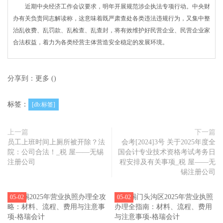
近期中央经济工作会议要求，明年开展规范涉企执法专项行动。中央财
办有关负责同志解读称，这意味着既严肃查处各类违法违规行为，又集中整
治乱收费、乱罚款、乱检查、乱查封，将有效维护好民营企业、民营企业家
合法权益，着力为各类经营主体营造安全稳定的发展环境。
分享到：
更多
(
)
标签：
[db:标签]
上一篇
下一篇
员工上班时间上厕所被开除？法
会考[2024]3号 关于2025年度全
院：公司合法！_税 屋——无锡
国会计专业技术资格考试考务日
注册公司
程安排及有关事项_税 屋——无
锡注册公司
05-02
05-02