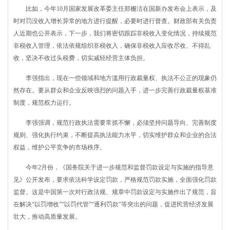
比如，今年10月国家发展改革委主任郑栅洁在国新办发布会上表示，及
时对罚没收入增长异常的地方进行提醒，必要时进行督查。财政部有关负责
人近期也公开表示，下一步，我们将密切跟踪非税收入变化情况，持续规范
非税收入管理，依法依规组织非税收入，确保非税收入应收尽收、不得乱
收，坚决不收过头税费，切实减轻经营主体负担。
李强指出，现在一些领域和地方滥用行政裁量权、执法不公正的现象仍
然存在。要从群众和企业反映强烈的问题入手，进一步完善行政裁量权基准
制度，规范权力运行。
李强强调，规范行政执法需要常抓不懈，必须坚持问题导向、完善制度
规则、强化执行约束，不断提高执法能力水平，切实维护群众和企业的合法
权益，维护公平竞争的市场秩序。
今年2月份，《国务院关于进一步规范和监督罚款设定与实施的指导意
见》公开发布，要求依法科学设定罚款，严格规范罚款实施，全面强化罚款
监督。这是中国第一次对行政法规、规章中罚款设定与实施作出了规范，旨
在解决“以罚增收”“以罚代管”“逐利罚款”等突出的问题，促进民营经济发展
壮大，推动高质量发展。