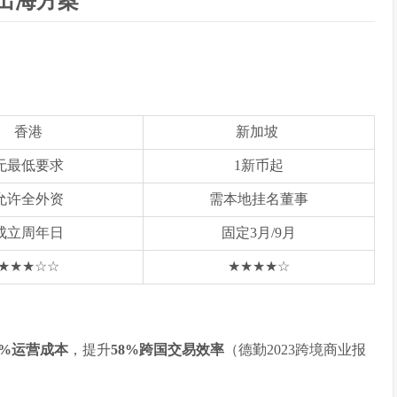
出海方案
香港
新加坡
无最低要求
1新币起
允许全外资
需本地挂名董事
成立周年日
固定3月/9月
★★★☆☆
★★★★☆
2%运营成本
，提升
58%跨国交易效率
（德勤2023跨境商业报