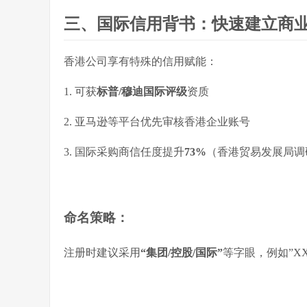
三、国际信用背书：快速建立商
香港公司享有特殊的信用赋能：
1. 可获
标普/穆迪国际评级
资质
2. 亚马逊等平台优先审核香港企业账号
3. 国际采购商信任度提升
73%
（香港贸易发展局调
命名策略
：
注册时建议采用
“集团/控股/国际”
等字眼，例如”XX Glo