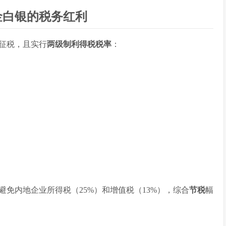
金白银的税务红利
征税，且实行
两级制利得税税率
：
免内地企业所得税（25%）和增值税（13%），综合
节税
幅