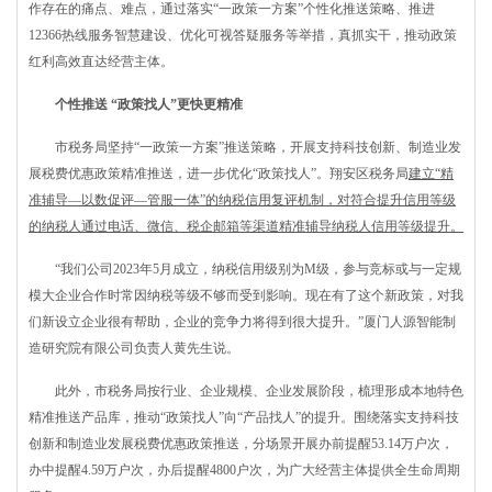
作存在的痛点、难点，通过落实“一政策一方案”个性化推送策略、推进
12366热线服务智慧建设、优化可视答疑服务等举措，真抓实干，推动政策
红利高效直达经营主体。
个性推送 “政策找人”更快更精准
市税务局坚持“一政策一方案”推送策略，开展支持科技创新、制造业发
展税费优惠政策精准推送，进一步优化“政策找人”。翔安区税务局
建立“精
准辅导—以数促评—管服一体”的纳税信用复评机制，对符合提升信用等级
的纳税人通过电话、微信、税企邮箱等渠道精准辅导纳税人信用等级提升。
“我们公司2023年5月成立，纳税信用级别为M级，参与竞标或与一定规
模大企业合作时常因纳税等级不够而受到影响。现在有了这个新政策，对我
们新设立企业很有帮助，企业的竞争力将得到很大提升。”厦门人源智能制
造研究院有限公司负责人黄先生说。
此外，市税务局按行业、企业规模、企业发展阶段，梳理形成本地特色
精准推送产品库，推动“政策找人”向“产品找人”的提升。围绕落实支持科技
创新和制造业发展税费优惠政策推送，分场景开展办前提醒53.14万户次，
办中提醒4.59万户次，办后提醒4800户次，为广大经营主体提供全生命周期