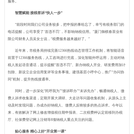
服务。
智慧赋能 接线答诉“快人一步”
“前段时间我们公司业务较多，把申报的事给忘了，幸亏有税务部门的
电话提醒，公司享受了‘首违不罚’，不影响纳税信用。”厦门御棋春茶业有
限公司财务人员吴女士说，“税费服务越来越好了。”
近年来，市税务局持续完善12366热线动态管理工作机制，将智能语音
前置于12366服务热线，人工咨询进行兜底，深化智能外呼运用，主动对纳
税人发起语音通话，提示提醒“首违不罚”、新办纳税人开业、研发费用加计
扣除、新设立企业信用复评等业务事项。建强基层小呼中心，推广“办问协
同”机制，提升热线接通率。
同时，进一步深化“民呼我为”“接诉即办”“未诉先办”，畅通纳税人、缴
费人诉求收集渠道，定期开展大调研、大走访等问题收集机制，从源头上主
动及时发现问题，办成办好纳税人、缴费人反映较多的热点诉求。今年以
来，有效解决了网上修改增值税往期申报表、二次税费种认定前移到办税
厅、社保费登记网上注销等8项纳税人重点关注的问题。
贴心服务 精心上好“开业第一课”