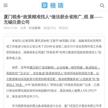
厦门税务“政策精准找人”做法获全省推广_税 屋——
无锡注册公司
2024-11-04
分类：
行业新闻
阅读(332)
评论(0)
本报讯 (记者雷晴 通讯员徐然 王新宇 林思颖) 日前，福建省优化营商环
境工作推进小组办公室公布了2024年全省第二批共35个优化营商环境工作典
型经验做法，国家税务总局厦门市税务局“利用大数据实现政策精准找人”创
新举措入选。
据悉，该举措
通过推行“政策解构—企业画像—模型构建—集成推送—
风险防控”“五步法”，优化集成“政策精准找人”的闭环机制和系统方案，以
大数据驱动实现政策与需求的精准匹配，推动税费服务由“人找政策”向“政
策找人”转变。
今年“政策精准找人”举措在厦门市税务系统推广以来，已累
计推送税费优惠政策和涉税提醒695批次，惠及纳税人缴费人430.29万户
次，推送成功率达99.51%。
作为国家鼓励的重点集成电路设计企业，厦门优迅芯片股份有限公司享