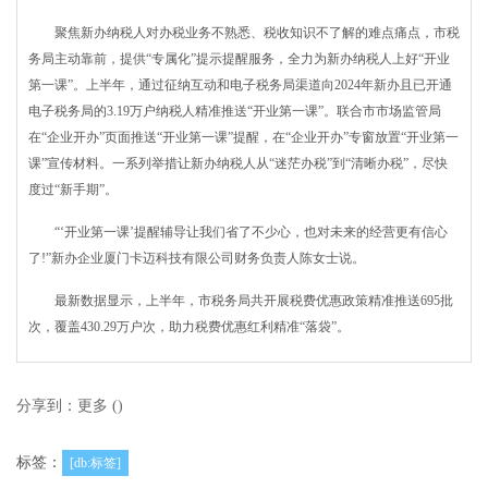
聚焦新办纳税人对办税业务不熟悉、税收知识不了解的难点痛点，市税
务局主动靠前，提供“专属化”提示提醒服务，全力为新办纳税人上好“开业
第一课”。上半年，通过征纳互动和电子税务局渠道向2024年新办且已开通
电子税务局的3.19万户纳税人精准推送“开业第一课”。联合市市场监管局
在“企业开办”页面推送“开业第一课”提醒，在“企业开办”专窗放置“开业第一
课”宣传材料。一系列举措让新办纳税人从“迷茫办税”到“清晰办税”，尽快
度过“新手期”。
“‘开业第一课’提醒辅导让我们省了不少心，也对未来的经营更有信心
了!”新办企业厦门卡迈科技有限公司财务负责人陈女士说。
最新数据显示，上半年，市税务局共开展税费优惠政策精准推送695批
次，覆盖430.29万户次，助力税费优惠红利精准“落袋”。
分享到：
更多
(
)
标签：
[db:标签]