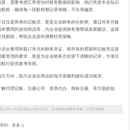
核算，需要考虑汇率变动对财务数据的影响，他们凭借专业知识
与航程，确保每一段航程都记录准确，不出现偏差。
不仅仅是简单的记账员，更是企业财务的分析师。通过对本月账
成本费用的波动情况等，为企业提供财务预警或发展建议。这就
更优航线，帮助企业及时调整经营策略。
计还会整理和装订本月的财务凭证。将所有的票据和记账凭证按
档案管理的要求，更是为企业财务历史留下清晰的记录，方便日
的航行提供参考依据。
指引方向，助力企业在商业的海洋里顺利驶向成功彼岸。
了解代理记账、注册公司、资质代办、商标注册、等方面的知
限公司
»
代理记账会计每月工作：企业财务的精准导航 – 代理记账网
享到：
更多
(
)