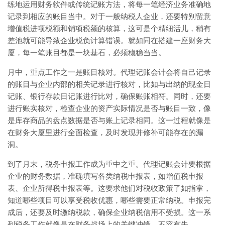
练地运用财务软件或传统记账方法，将每一笔经济业务准确地
记录到相应的账目当中。对于一般纳税人企业，还要特别留意
增值税进项税额和销项税额的核算，这可是个精细活儿，稍有
差池就可能导致企业税负计算错误。就如同在搭建一座财务大
厦，每一笔账目都是一块基石，必须稳稳当当。
月中，重点工作之一是账目核对。代理记账会计会将自己记录
的账目与企业内部的相关记录进行核对，比如与出纳的现金日
记账、银行存款日记账进行比对，确保账账相符。同时，还要
进行账实核对，检查企业的资产实际情况是否与账目一致，像
是库存商品的盘点数据是否与账上记录相同。这一过程就像是
在财务大厦里进行全面检查，及时发现并修补可能存在的漏
洞。
到了月末，税务申报工作成为重中之重。代理记账会计要根据
企业的财务数据，准确填写各类纳税申报表，如增值税申报
表、企业所得税申报表等。这要求他们对税收政策了如指掌，
知道哪些项目可以享受税收优惠，哪些需要正常纳税。申报完
成后，还要及时缴纳税款，确保企业纳税信用不受损。这一系
列税务工作就像是在财务战场上的关键冲锋，不容有失。