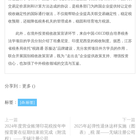
交易定价原则和计算方法达成的协议，是税务部门为跨国企业提供转让定价
税收确定性的国际通行做法，不仅能帮助企业提高关联交易确定性，稳定税
收预期，还能降低税务机关的管理成本，稳固和培育地方税源。
此外，在境外投资税收政策宣讲环节，来自中国-OECD联合培养税务
法学项目的学员分别介绍了坦桑尼亚、印度尼西亚的税收制度。据悉，江苏
省税务局依托“税路通·苏服达”品牌建设，充分发挥项目外方学员的作用，
联合开展国别税收政策宣讲，既为 “走出去”企业提供政策支持、增强投资
信心，也加强了中外税收领域的交流与互鉴。
分享到：
更多
(
)
标签：
[db:标签]
上一篇
下一篇
2024年度营业账簿印花税按年申
2025年起弹性退休这样实施（图
报需要在征期结束前完成（附流
表）_税 屋——无锡注册公司
程）——无锡注册公司