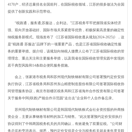
4170户，经济总量排名全国前列，在国际税收领域，江苏的很多做法为全国
提供了创新实践和示范带动。
“税路通，服务通;苏服达，企利达。”江苏税务牢牢把握我省实体经济
强、双向开放基础好、国际市场关系紧密等优势，积极探索高质量的确定性
纳税服务新模式。现场发布了《江苏省国际税收遵从规划(2024-2025)》，这
是“税路通·苏服达”品牌下的一项重要产品，也是江苏省国际税收确定性服
务的重要举措。据介绍，该规划向纳税人缴费人公布了江苏省国际税收的管
理理念、重点关注和主要服务举措，以及我省在国际税收管理实践中发现的
若干典型风险和14条助企便民服务措施。
会上，张家港市税务局和苏州现代制铁钢材有限公司签署预约定价安排
执行协议，江苏省税务局和苏州东山精密制造股份有限公司签署国际税收协
同管理服务协议，南京市鼓楼区税务局和江苏省海外合作投资有限公司签署
关于服务中阿(联酋)产能合作示范园“走出去”企业和个人合作备忘录。
苏州现代制铁钢材有限公司是韩国现代制铁株式会社全资控股的外商独
资企业，主要从事钢卷等材料的加工与销售。“此次签署预约定价安排执行
协议得到了中韩两国税务机关的共同确认，有效避免了双重征税。”公司财
务总监朴亨培表示。据悉，预约定价安排是企业与税务机关就未来年度关联