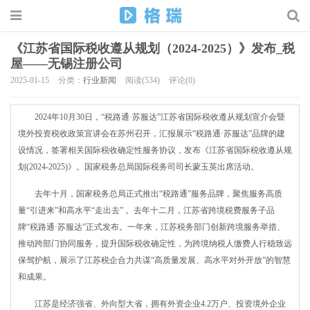
《江苏省国际税收遵从规划（2024-2025）》发布_税
屋——无锡注册公司
2025-01-15
分类：
行业新闻
阅读(534)
评论(0)
2024年10月30日，“税路通·苏服达”江苏省国际税收遵从规划宣介会暨
境外投资税收政策宣讲会在苏州召开，汇报展示“税路通·苏服达”品牌的建
设情况，签署相关国际税收确定性服务协议，发布《江苏省国际税收遵从规
划(2024-2025)》。国家税务总局国际税务司司长蒙玉英出席活动。
去年十月，国家税务总局正式推出“税路通”服务品牌，聚焦服务高质
量“引进来”和高水平“走出去” 。去年十二月，江苏省跨境税费服务子品
牌“税路通·苏服达”正式发布。一年来，江苏税务部门创新跨境服务举措、
推动跨部门协同服务，提升国际税收确定性，为跨境纳税人缴费人行稳致远
保驾护航，展示了江苏税企合力共谋“高质量发展、高水平对外开放”的智慧
和成果。
江苏是经济强省、外向型大省，拥有外资企业4.2万户、投资境外企业